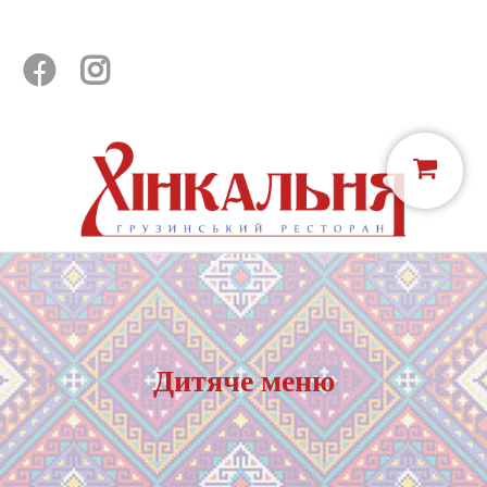


Дитяче меню