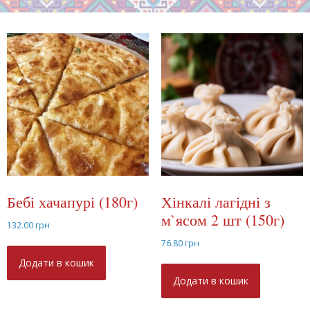
Бебі хачапурі (180г)
Хінкалі лагідні з
м`ясом 2 шт (150г)
132.00
грн
76.80
грн
Додати в кошик
Додати в кошик