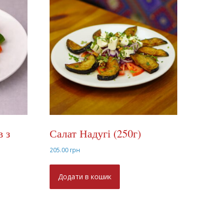
в з
Салат Надугі (250г)
205.00
грн
Додати в кошик