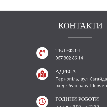
КОНТАКТИ
ТЕЛЕФОН

067 302 86 14
АДРЕСА

Тернопіль, вул. Сагайда
вхід з бульвару Шевчен
ГОДИНИ РОБОТИ

пн-нд з 9:00 до 21:30