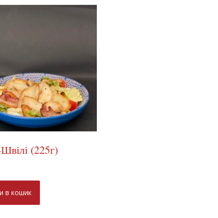
Швілі (225г)
н
и в кошик