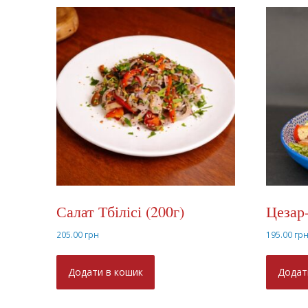
Салат Тбілісі (200г)
Цезар-
205.00
грн
195.00
гр
Додати в кошик
Додат