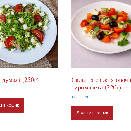
Ідумалі (250г)
Салат із свіжих овочі
сиром фета (220г)
н
179.00
грн
и в кошик
Додати в кошик