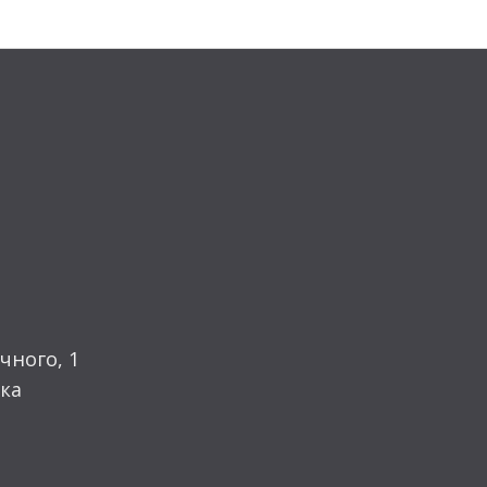
чного, 1
ка