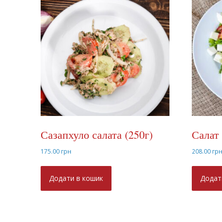
Сазапхуло салата (250г)
Салат 
175.00
грн
208.00
гр
Додати в кошик
Додат