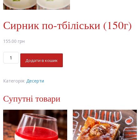
Сирник по-тбіліськи (150г)
155.00
грн
Сирник
Додати в кошик
по-
тбіліськи
(150г)
Категорія:
Десерти
кількість
Супутні товари