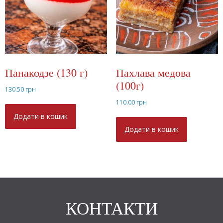
Панакодзе (130 г)
Пахлава медова
(100г)
130.50
грн
110.00
грн
Додати в кошик
Додати в кошик
КОНТАКТИ