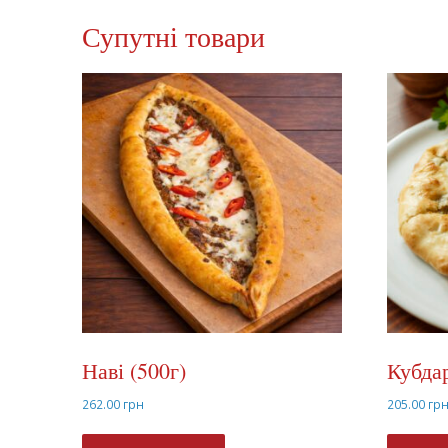
Супутні товари
Наві (500г)
Кубдар
262.00
грн
205.00
гр