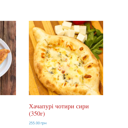
Хачапурі чотири сири
(350г)
255.00
грн