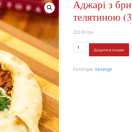
Аджарі з бр
телятиною (3
232.00
грн
Аджарі
Додати в кошик
з
бринзою
та
Категорія:
Хачапурі
томленою
телятиною
(350г)
кількість