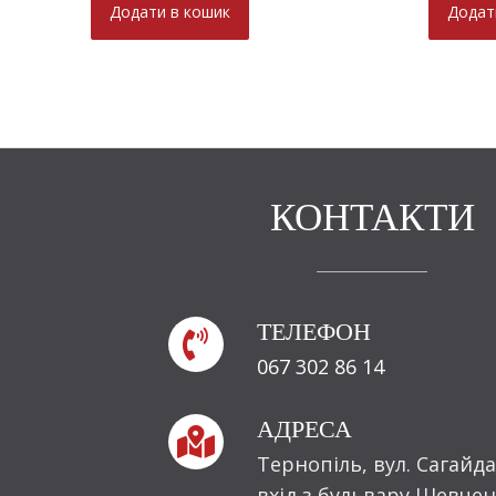
Додати в кошик
Додат
КОНТАКТИ
ТЕЛЕФОН

067 302 86 14
АДРЕСА

Тернопіль, вул. Сагайда
вхід з бульвару Шевчен