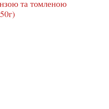
инзою та томленою
50г)