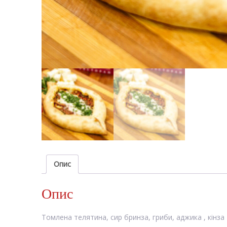
Опис
Опис
Томлена телятина, сир бринза, гриби, аджика , кінза