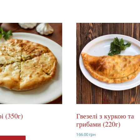
і (350г)
Гвезелі з куркою та
грибами (220г)
н
166.00
грн