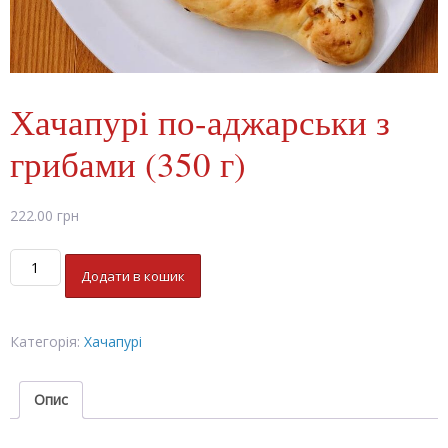
Хачапурі по-аджарськи з
грибами (350 г)
222.00
грн
Хачапурі
Додати в кошик
по-
аджарськи
з
Категорія:
Хачапурі
грибами
(350
г)
Опис
кількість