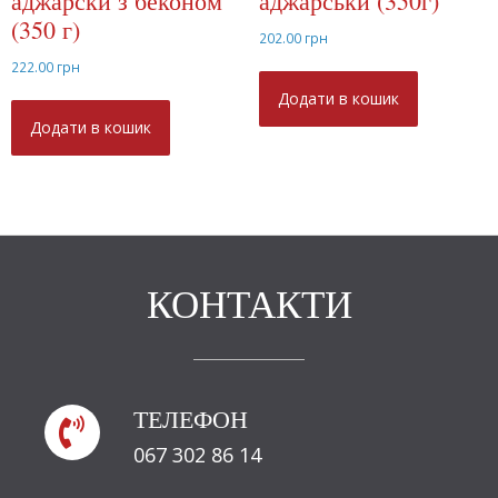
аджарски з беконом
аджарськи (350г)
(350 г)
202.00
грн
222.00
грн
Додати в кошик
Додати в кошик
КОНТАКТИ
ТЕЛЕФОН

067 302 86 14