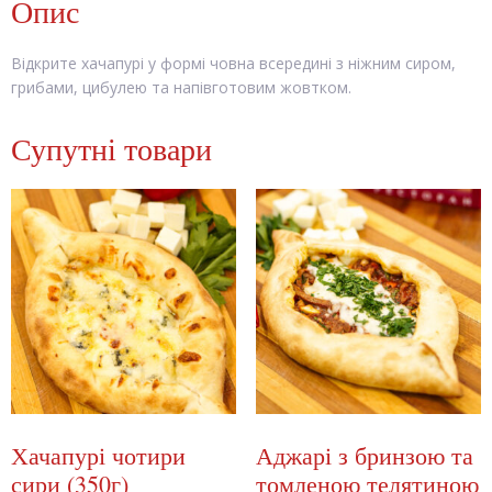
Опис
Відкрите хачапурі у формі човна всередині з ніжним сиром,
грибами, цибулею та напівготовим жовтком.
Супутні товари
Хачапурі чотири
Аджарі з бринзою та
сири (350г)
томленою телятиною