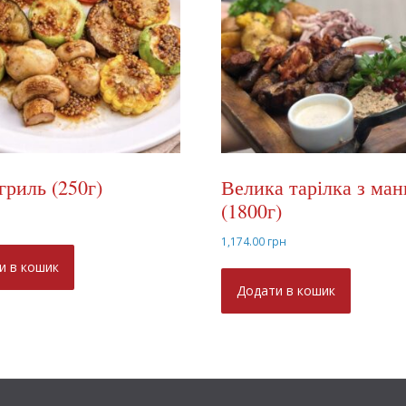
гриль (250г)
Велика тарілка з ман
(1800г)
н
1,174.00
грн
и в кошик
Додати в кошик