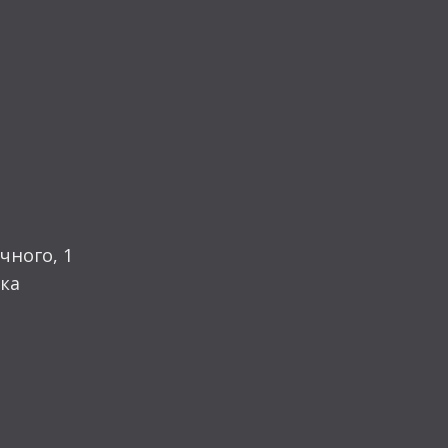
чного, 1
ка