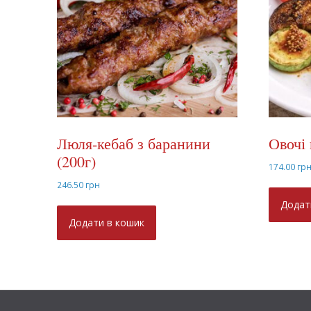
Люля-кебаб з баранини
Овочі 
(200г)
174.00
гр
246.50
грн
Додат
Додати в кошик