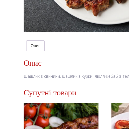
Опис
Опис
Шашлик з свинини, шашлик з курки, люля-кебаб з теля
Супутні товари