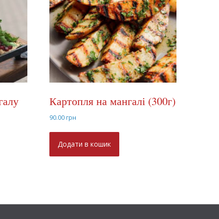
галу
Картопля на мангалі (300г)
90.00
грн
Додати в кошик