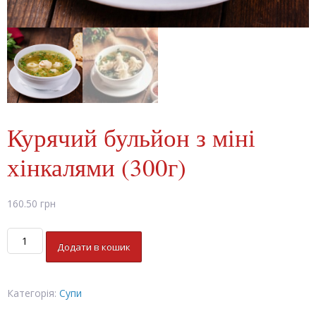
Курячий бульйон з міні
хінкалями (300г)
160.50
грн
Курячий
Додати в кошик
бульйон
з
міні
Категорія:
Супи
хінкалями
(300г)