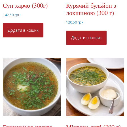
Суп харчо (300г)
Курячий бульйон з
локшиною (300 г)
142.50
грн
120.50
грн
Додати в кошик
Додати в кошик
Грузинська шурпа
Міцване супі (300 г)