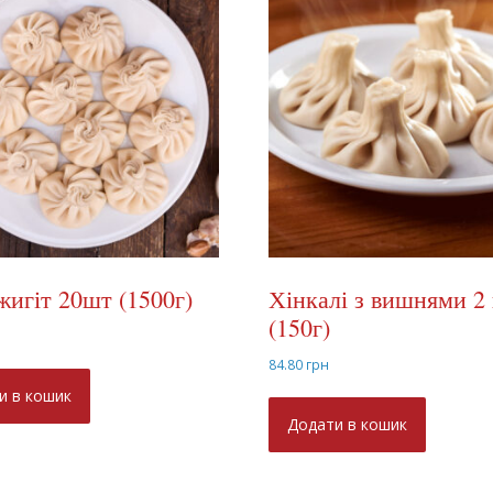
жигіт 20шт (1500г)
Хінкалі з вишнями 2
(150г)
н
84.80
грн
и в кошик
Додати в кошик