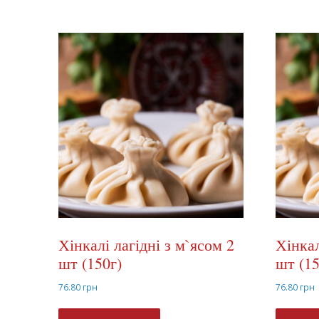
Хінкалі лагідні з м`ясом 2
Хінкал
шт (150г)
шт (15
76.80
грн
76.80
грн