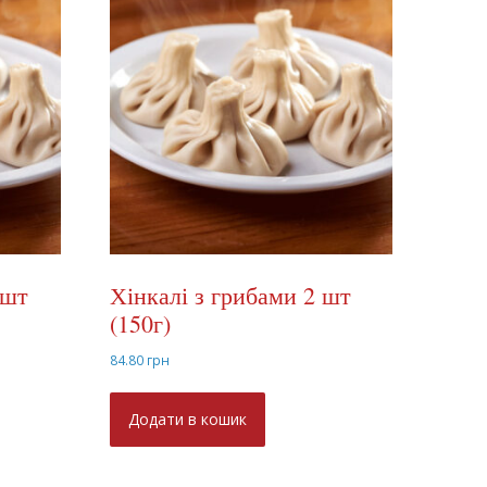
 шт
Хінкалі з грибами 2 шт
(150г)
84.80
грн
Додати в кошик