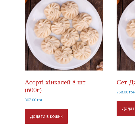
Асорті хінкалей 8 шт
Сет Д
(600г)
758.00
гр
307.00
грн
Додат
Додати в кошик