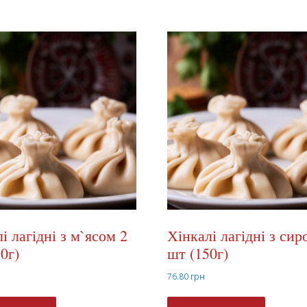
і лагідні з м`ясом 2
Хінкалі лагідні з сир
0г)
шт (150г)
76.80
грн