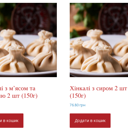
і з м’ясом та
Хінкалі з сиром 2 шт
ю 2 шт (150г)
(150г)
76.80
грн
и в кошик
Додати в кошик