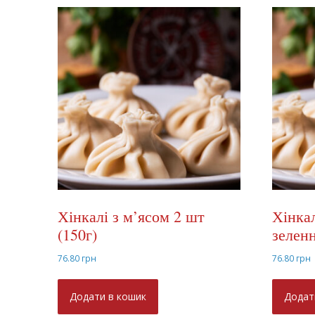
Хінкалі з м’ясом 2 шт
Хінкал
(150г)
зеленн
76.80
грн
76.80
грн
Додати в кошик
Додат