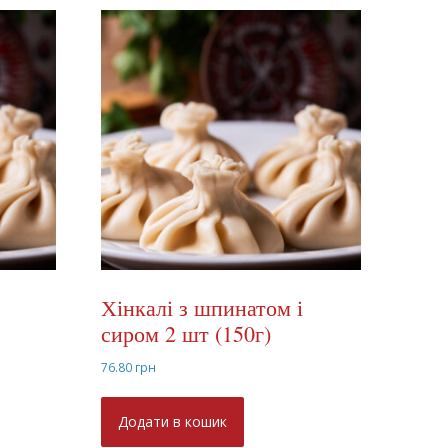
Хінкалі з шпинатом і
сиром 2 шт (150г)
76.80
грн
Додати в кошик