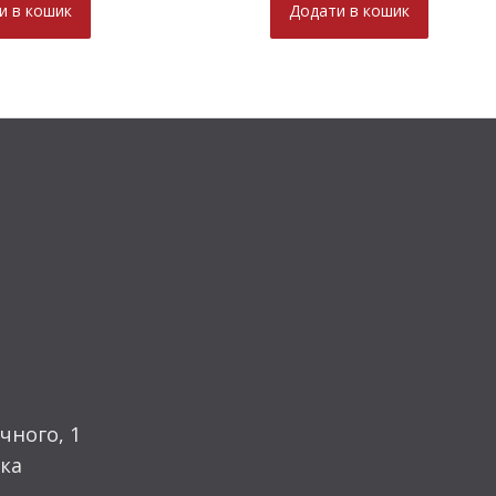
и в кошик
Додати в кошик
чного, 1
ка