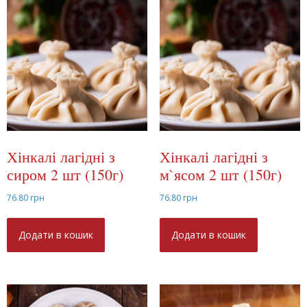
Хінкалі лагідні з
Хінкалі лагідні з
сиром 2 шт (150г)
м`ясом 2 шт (150г)
76.80
грн
76.80
грн
Додати в кошик
Додати в кошик