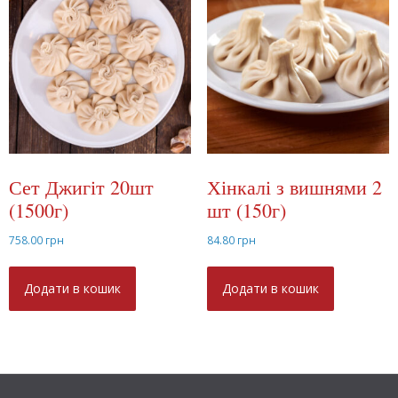
Сет Джигіт 20шт
Хінкалі з вишнями 2
(1500г)
шт (150г)
758.00
грн
84.80
грн
Додати в кошик
Додати в кошик